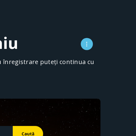
niu
ru înregistrare puteți continua cu
Caută