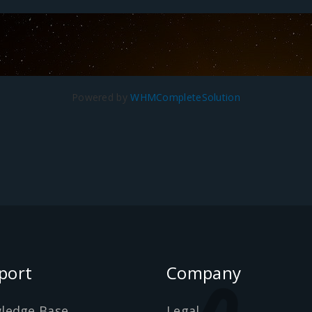
Powered by
WHMCompleteSolution
port
Company
ledge Base
Legal