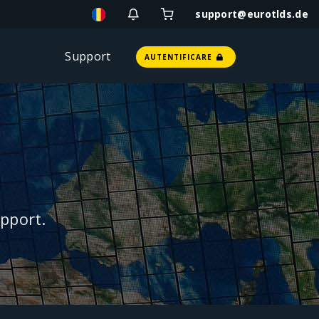
support@eurotlds.de
Support
AUTENTIFICARE
pport.